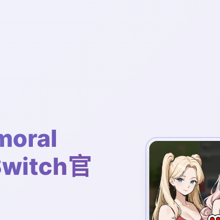
oral
Switch官